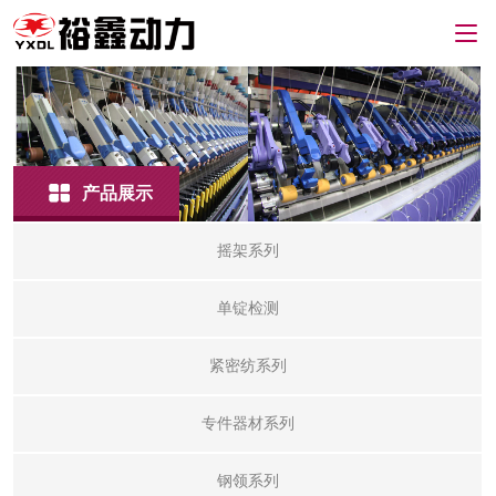
产品展示
摇架系列
单锭检测
紧密纺系列
专件器材系列
钢领系列